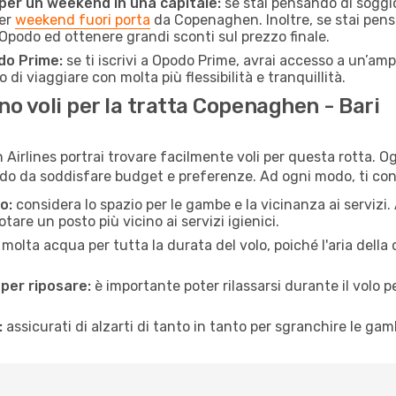
 per un weekend in una capitale:
se stai pensando di soggior
per
weekend fuori porta
da Copenaghen. Inoltre, se stai pens
Opodo ed ottenere grandi sconti sul prezzo finale.
do Prime:
se ti iscrivi a Opodo Prime, avrai accesso a un’ampi
 di viaggiare con molta più flessibilità e tranquillità.
o voli per la tratta Copenaghen - Bari
rlines portrai trovare facilmente voli per questa rotta. Og
odo da soddisfare budget e preferenze. Ad ogni modo, ti con
o:
considera lo spazio per le gambe e la vicinanza ai servizi
re un posto più vicino ai servizi igienici.
 molta acqua per tutta la durata del volo, poiché l'aria dell
 per riposare:
è importante poter rilassarsi durante il volo 
:
assicurati di alzarti di tanto in tanto per sgranchire le ga