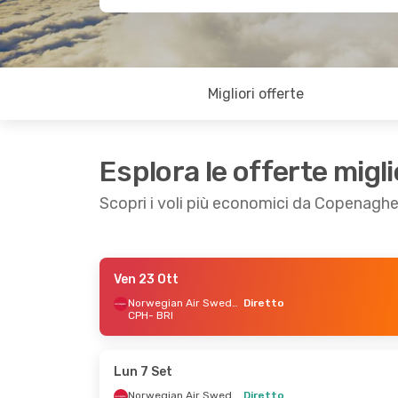
Migliori offerte
Esplora le offerte migli
Scopri i voli più economici da Copenaghe
Ven 23 Ott
Ven 28 Ago
- Lun 31 Ago
Ven 16 Ot
Norwegian Air Sweden
Diretto
CPH
- BRI
Norwegian Air Sweden
1 Scalo
CPH
- BRI
Diretto
Norwegian Air Sweden
CPH
- BRI
Diretto
BRI
- CPH
BRI
- CPH
Lun 7 Set
Norwegian Air Sweden
Diretto