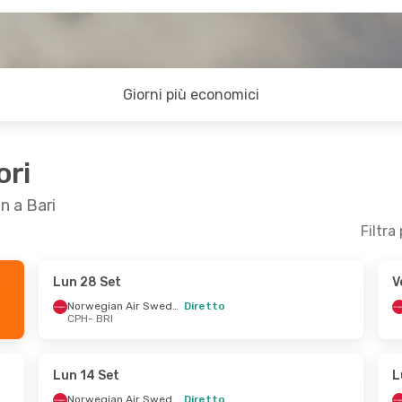
Giorni più economici
ori
n a Bari
Filtra
Lun 28 Set
V
t
- Mar 20 Ott
Ven 4 Set
- Lun 7 Set
Norwegian Air Sweden
Diretto
CPH
- BRI
Norwegian Air Sweden
Norwegian Air Sweden
Diretto
CPH
- BRI
Klm Royal Dutch Airlines
1 Scalo
Norwegian Air Sweden
Diretto
Lun 14 Set
L
BRI
- CPH
Norwegian Air Sweden
Diretto