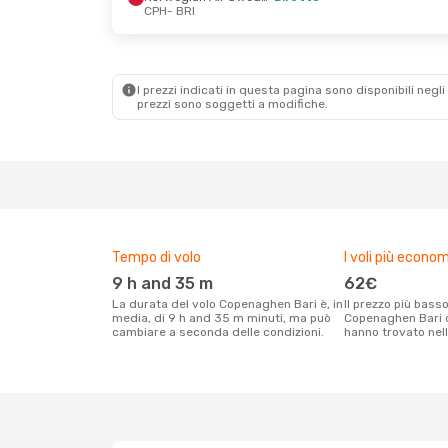
CPH
- BRI
Lun 14 Set
- Ven 18 Set
Mer 21 Ot
Lufthansa
1 Scalo
Norwegia
CPH
- BRI
CPH
- BRI
I prezzi indicati in questa pagina sono disponibili negli 
Lufthansa
1 Scalo
Air Serbi
prezzi sono soggetti a modifiche.
BRI
- CPH
BRI
- CPH
Tempo di volo
I voli più econom
9 h and 35 m
62€
La durata del volo Copenaghen Bari è, in
Il prezzo più basso per un volo
media, di 9 h and 35 m minuti, ma può
Copenaghen Bari ch
cambiare a seconda delle condizioni.
hanno trovato nell