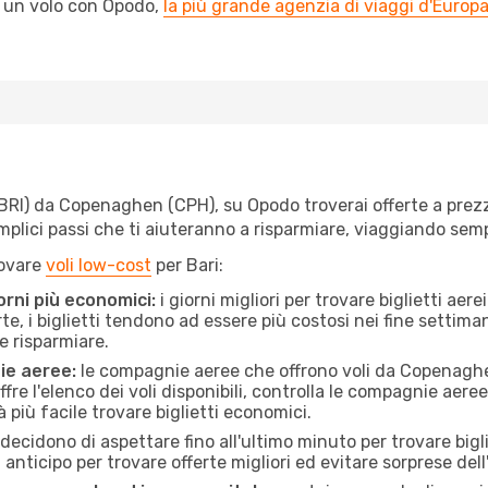
l un volo con Opodo,
la più grande agenzia di viaggi d'Europ
BRI) da Copenaghen (CPH), su Opodo troverai offerte a prezzi i
semplici passi che ti aiuteranno a risparmiare, viaggiando s
rovare
voli low-cost
per Bari:
orni più economici:
i giorni migliori per trovare biglietti a
te, i biglietti tendono ad essere più costosi nei fine settima
e risparmiare.
ie aeree:
le compagnie aeree che offrono voli da Copenaghen 
fre l'elenco dei voli disponibili, controlla le compagnie aeree 
à più facile trovare biglietti economici.
ecidono di aspettare fino all'ultimo minuto per trovare bigli
n anticipo per trovare offerte migliori ed evitare sorprese del