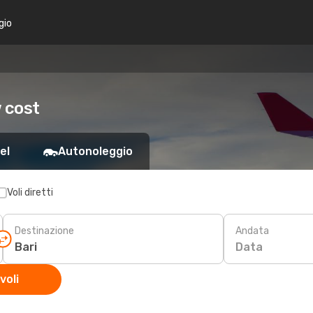
gio
 cost
el
Autonoleggio
Voli diretti
Destinazione
Andata
Data
voli