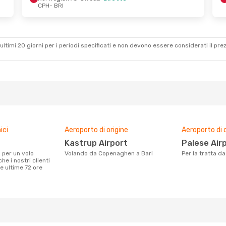
CPH
- BRI
t
- Dom 25 Ott
Sab 26 Set
- Dom 27 S
n Air Shuttle
1 Scalo
Swiss International Air Lines
2
CPH
- BRI
ultimi 20 giorni per i periodi specificati e non devono essere considerati il ​​pre
a
1 Scalo
Lufthansa
1 Scalo
BRI
- CPH
ici
Aeroporto di origine
Aeroporto di 
Kastrup Airport
Palese Air
Volando da Copenaghen a Bari
Per la tratta 
e i nostri clienti
e ultime 72 ore