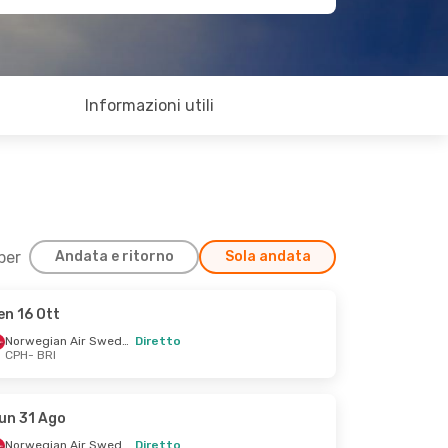
Informazioni utili
 per
Andata e ritorno
Sola andata
en 16 Ott
Norwegian Air Sweden
Diretto
CPH
- BRI
un 31 Ago
Norwegian Air Sweden
Diretto