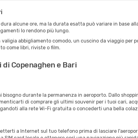
i
ura alcune ore, ma la durata esatta può variare in base alla r
llegamenti lo rendono più lungo.
 valigia abbigliamento comodo, un cuscino da viaggio per poter
 come libri, riviste o film.
i di Copenaghen e Bari
vrai bisogno durante la permanenza in aeroporto. Dallo shoppin
enticarti di comprare gli ultimi souvenir per i tuoi cari, acq
gandoti alla rete Wi-Fi gratuita o concederti una bella colaz
netterti a Internet sul tuo telefono prima di lasciare l'aeropo
a SIM card locale e ottenere così una navigazione più rapida