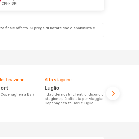
CPH
- BRI
et
 Scali
zzo finale offerto. Si prega di notare che disponibilità e
destinazione
Alta stagione
Compagnie 
voli su que
port
luglio
Norwegi
da Copenaghen a Bari
I dati dei nostri clienti ci dicono che la
stagione più affolata per viaggiare da
Le compagnie aeree con voli per la
Copenaghen to Bari è luglio
tratta Cope