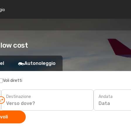
gio
 low cost
el
Autonoleggio
Voli diretti
Destinazione
Andata
Data
voli