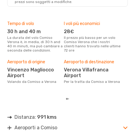
prezzi sono soggetti a modifiche.
VRN
- CIY
Tempo di volo
I voli più economici
Alt
30 h and 40 m
28€
ap
La durata del volo Comiso
Il prezzo più basso per un volo
I dati dei nostri clienti ci dicono
Verona è, in media, di 30 h and
Comiso Verona che i nostri
che 
40 m minuti, ma può cambiare a
clienti hanno trovato nelle ultime
via
seconda delle condizioni.
72 ore
apri
Pre
Aeroporto di origine
Aeroporto di destinazione
19
Vincenzo Magliocco
Verona Villafranca
Con eDream, prezzo per un volo
Airport
Airport
da C
€ ca
Volando da Comiso a Verona
Per la tratta da Comiso a Verona
degl
Distanza:
991 kms
Aeroporti a Comiso