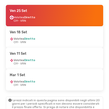
Mar 22 Set
Ven 25 Set
- Sab 26 Set
Volotea
Volotea
Diretto
Diretto
CIY
CIY
- VRN
- VRN
Ryanair
Diretto
VRN
- CIY
Ven 18 Set
Ven 25 Set
Volotea
Diretto
- Ven 25 Set
CIY
- VRN
Volotea
Diretto
CIY
- VRN
Wizz Air Malta
Diretto
Ven 11 Set
VRN
- CIY
Volotea
Diretto
CIY
- VRN
Ven 30 Ott
- Dom 1 Nov
Volotea
Diretto
Mar 1 Set
CIY
- VRN
Wizz Air Malta
Diretto
Volotea
Diretto
VRN
- CIY
CIY
- VRN
Ven 9 Ott
- Dom 11 Ott
I prezzi indicati in questa pagina sono disponibili negli ultimi 20
Volotea
Diretto
giorni per i periodi specificati e non devono essere considerati
CIY
- VRN
il ​​prezzo finale offerto. Si prega di notare che disponibilità e
Volotea
Diretto