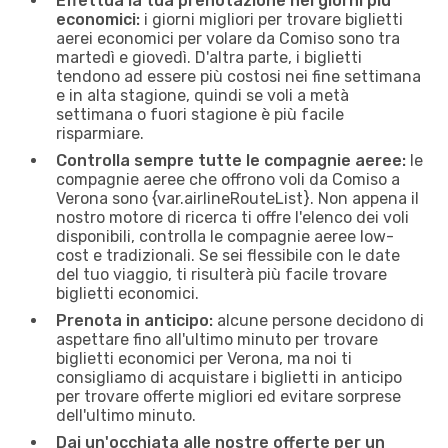
Effettua la tua prenotazione nei giorni più
economici:
i giorni migliori per trovare biglietti
aerei economici per volare da Comiso sono tra
martedì e giovedì. D'altra parte, i biglietti
tendono ad essere più costosi nei fine settimana
e in alta stagione, quindi se voli a metà
settimana o fuori stagione è più facile
risparmiare.
Controlla sempre tutte le compagnie aeree:
le
compagnie aeree che offrono voli da Comiso a
Verona sono {​var.airlineRouteList}. Non appena il
nostro motore di ricerca ti offre l'elenco dei voli
disponibili, controlla le compagnie aeree low-
cost e tradizionali. Se sei flessibile con le date
del tuo viaggio, ti risulterà più facile trovare
biglietti economici.
Prenota in anticipo:
alcune persone decidono di
aspettare fino all'ultimo minuto per trovare
biglietti economici per Verona, ma noi ti
consigliamo di acquistare i biglietti in anticipo
per trovare offerte migliori ed evitare sorprese
dell'ultimo minuto.
Dai un'occhiata alle nostre offerte per un