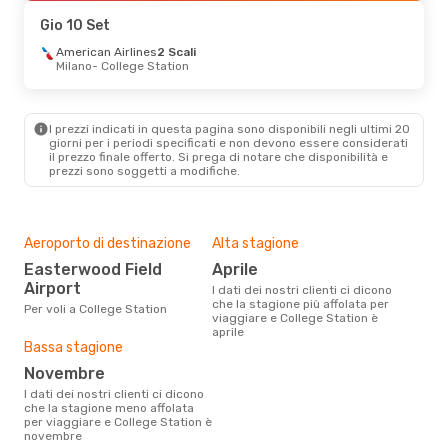
College Station
- Vancouver
Gio 10 Set
Ven 4 Set
American Airlines
- Sab 12 Set
2 Scali
Milano
- College Station
American Airlines
2 Scali
Roma
- College Station
American Airlines
2 Scali
College Station
- Roma
I prezzi indicati in questa pagina sono disponibili negli ultimi 20
giorni per i periodi specificati e non devono essere considerati
il ​​prezzo finale offerto. Si prega di notare che disponibilità e
prezzi sono soggetti a modifiche.
Aeroporto di destinazione
Alta stagione
Easterwood Field
aprile
Airport
I dati dei nostri clienti ci dicono
che la stagione più affolata per
Per voli a College Station
viaggiare e College Station è
aprile
Bassa stagione
novembre
I dati dei nostri clienti ci dicono
che la stagione meno affolata
per viaggiare e College Station è
novembre