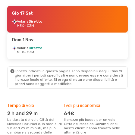
Gio 10 Set
Gio 17 Set
- Lun 14 Set
Volaris
Volaris
Diretto
Diretto
MEX
MEX
- CZM
- CZM
Volaris
Diretto
CZM
- MEX
Dom 1 Nov
Mar 25 Ago
Volaris
Diretto
- Sab 29 Ago
MEX
- CZM
Volaris
Diretto
MEX
- CZM
Volaris
Diretto
CZM
- MEX
I prezzi indicati in questa pagina sono disponibili negli ultimi 20
giorni per i periodi specificati e non devono essere considerati
il ​​prezzo finale offerto. Si prega di notare che disponibilità e
prezzi sono soggetti a modifiche.
Tempo di volo
I voli più economici
Alt
2 h and 29 m
64€
ap
La durata del volo Città del
Il prezzo più basso per un volo
I dati dei nostri clienti ci dicono
Messico Cozumel è, in media, di
Città del Messico Cozumel che i
che 
2 h and 29 m minuti, ma può
nostri clienti hanno trovato nelle
viag
cambiare a seconda delle
ultime 72 ore
to C