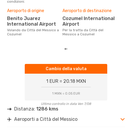
condizioni.
Pre
Aeroporto di origine
Aeroporto di destinazione
18
Benito Juarez
Cozumel International
Con eDream, prezzo per un volo
International Airport
Airport
da C
è di
Volando da Città del Messico a
Per la tratta da Città del
medi
Cozumel
Messico a Cozumel
mes
Cambio della valuta
1 EUR = 20.18 MXN
1 MXN = 0.05 EUR
Ultimo controllo in data Ven 7/08
Distanza:
1286 kms
Aeroporti a Città del Messico