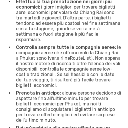
Effettua la tua prenotazione nei giorni più
economici:
i giorni migliori per trovare biglietti
aerei economici per volare da Chiang Rai sono
tra martedì e giovedì. D'altra parte, i biglietti
tendono ad essere più costosi nei fine settimana
e in alta stagione, quindi se voli a metà
settimana o fuori stagione è più facile
risparmiare.
Controlla sempre tutte le compagnie aeree:
le
compagnie aeree che offrono voli da Chiang Rai
a Phuket sono {​var.airlineRouteList}. Non appena
il nostro motore di ricerca ti offre l'elenco dei voli
disponibili, controlla le compagnie aeree low-
cost e tradizionali. Se sei flessibile con le date
del tuo viaggio, ti risulterà più facile trovare
biglietti economici.
Prenota in anticipo:
alcune persone decidono di
aspettare fino all'ultimo minuto per trovare
biglietti economici per Phuket, ma noi ti
consigliamo di acquistare i biglietti in anticipo
per trovare offerte migliori ed evitare sorprese
dell'ultimo minuto.
Dai un'occhiata alle nostre offerte per un