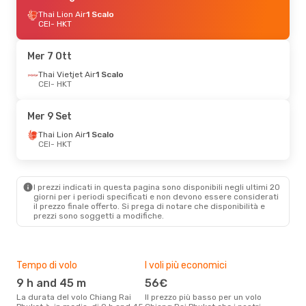
Thai Lion Air
1 Scalo
CEI
- HKT
Mer 7 Ott
Thai Vietjet Air
1 Scalo
CEI
- HKT
Mer 9 Set
Thai Lion Air
1 Scalo
CEI
- HKT
I prezzi indicati in questa pagina sono disponibili negli ultimi 20
giorni per i periodi specificati e non devono essere considerati
il ​​prezzo finale offerto. Si prega di notare che disponibilità e
prezzi sono soggetti a modifiche.
Tempo di volo
I voli più economici
Alt
9 h and 45 m
56€
ap
La durata del volo Chiang Rai
Il prezzo più basso per un volo
I dati dei nostri clienti ci dicono