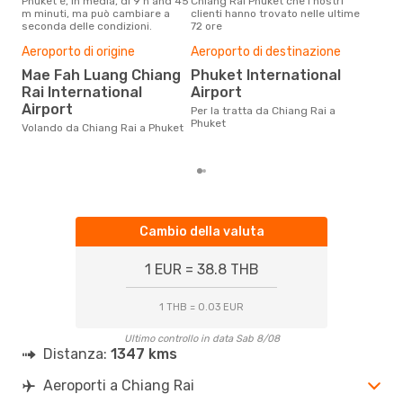
Phuket è, in media, di 9 h and 45
Chiang Rai Phuket che i nostri
che 
m minuti, ma può cambiare a
clienti hanno trovato nelle ultime
viag
seconda delle condizioni.
72 ore
Phuk
Pre
Aeroporto di origine
Aeroporto di destinazione
82
Mae Fah Luang Chiang
Phuket International
Con eDream, prezzo per un volo
Rai International
Airport
da C
Airport
Per la tratta da Chiang Rai a
82 €
Phuket
prez
Volando da Chiang Rai a Phuket
Cambio della valuta
1 EUR = 38.8 THB
1 THB = 0.03 EUR
Ultimo controllo in data Sab 8/08
Distanza:
1347 kms
Aeroporti a Chiang Rai