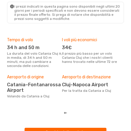
CLJ
- CTA
I prezzi indicati in questa pagina sono disponibili negli ultimi 20
giorni per i periodi specificati e non devono essere considerati
il ​​prezzo finale offerto. Si prega di notare che disponibilità e
prezzi sono soggetti a modifiche.
Tempo di volo
I voli più economici
Alt
34 h and 50 m
34€
ap
La durata del volo Catania Cluj è,
Il prezzo più basso per un volo
I dati dei nostri clienti ci dicono
in media, di 34 h and 50 m
Catania Cluj che i nostri clienti
che 
minuti, ma può cambiare a
hanno trovato nelle ultime 72 ore
viag
seconda delle condizioni.
apri
Pre
Aeroporto di origine
Aeroporto di destinazione
3
Catania–Fontanarossa
Cluj-Napoca Airport
Con eDream, prezzo per un volo
Airport
da C
Per la tratta da Catania a Cluj
calc
Volando da Catania a Cluj
degl