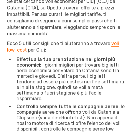
Se stai cercando voli economici per Cluj (CLJ) da
Catania (CTA), su Opodo troverai offerte a prezzi
imbattibili. Per assicurarti le migliori tariffe, ti
consigliamo di seguire alcuni semplici passi che ti
aiuteranno a risparmiare, viaggiando sempre con la
massima comodità.
Ecco 5 utili consigli che ti aiuteranno a trovare
voli
low-cost
per Cluj:
Effettua la tua prenotazione nei giorni più
economici:
i giorni migliori per trovare biglietti
aerei economici per volare da Catania sono tra
martedì e giovedì. D'altra parte, i biglietti
tendono ad essere più costosi nei fine settimana
e in alta stagione, quindi se voli a metà
settimana o fuori stagione è più facile
risparmiare.
Controlla sempre tutte le compagnie aeree:
le
compagnie aeree che offrono voli da Catania a
Cluj sono {​var.airlineRouteList}. Non appena il
nostro motore di ricerca ti offre l'elenco dei voli
disponibili, controlla le compagnie aeree low-