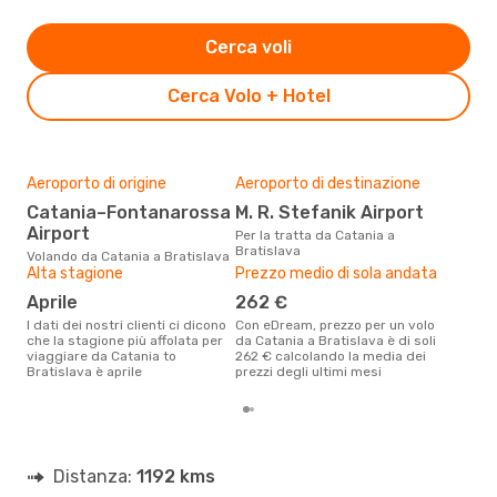
Cerca voli
Cerca Volo + Hotel
Aeroporto di origine
Aeroporto di destinazione
Il m
pre
Catania–Fontanarossa
M. R. Stefanik Airport
g
Airport
Per la tratta da Catania a
Bratislava
Dai nostri dati reali si evince che
Volando da Catania a Bratislava
il p
Alta stagione
Prezzo medio di sola andata
viag
aprile
262 €
da 
I dati dei nostri clienti ci dicono
Con eDream, prezzo per un volo
che la stagione più affolata per
da Catania a Bratislava è di soli
viaggiare da Catania to
262 € calcolando la media dei
Bratislava è aprile
prezzi degli ultimi mesi
Distanza:
1192 kms