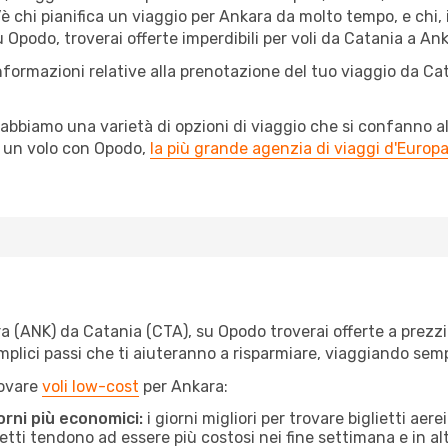
è chi pianifica un viaggio per Ankara da molto tempo, e chi, 
 Opodo, troverai offerte imperdibili per voli da Catania a Anka
nformazioni relative alla prenotazione del tuo viaggio da Ca
abbiamo una varietà di opzioni di viaggio che si confanno al
l un volo con Opodo,
la più grande agenzia di viaggi d'Europ
 (ANK) da Catania (CTA), su Opodo troverai offerte a prezzi im
semplici passi che ti aiuteranno a risparmiare, viaggiando s
rovare
voli low-cost
per Ankara:
orni più economici:
i giorni migliori per trovare biglietti ae
lietti tendono ad essere più costosi nei fine settimana e in a