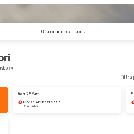
Giorni più economici
ori
Ankara
Filtra
Ven 25 Set
S
5 Set
Lun 7 Set
- Gio 10 Set
Turkish Airlines
1 Scalo
CTA
- ANK
ITA Airways
2 Scali
CTA
- ANK
Lufthansa
2 Scali
ANK
- CTA