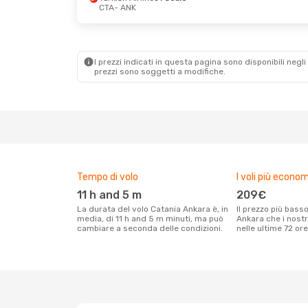
CTA
- ANK
I prezzi indicati in questa pagina sono disponibili negli 
prezzi sono soggetti a modifiche.
Tempo di volo
I voli più econom
11 h and 5 m
209€
La durata del volo Catania Ankara è, in
Il prezzo più basso per un volo Catania
media, di 11 h and 5 m minuti, ma può
Ankara che i nostr
cambiare a seconda delle condizioni.
nelle ultime 72 ore