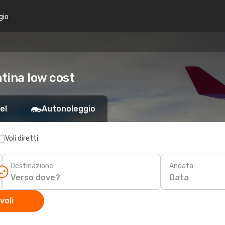
gio
tina low cost
el
Autonoleggio
Voli diretti
Destinazione
Andata
Data
voli