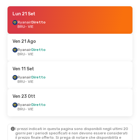
Lun 21 Set
Lun 21 Set
- Mar 22 Set
Ryanair
Ryanair
Diretto
Diretto
BRU
BRU
- VIE
- VIE
Ryanair
Diretto
VIE
- BRU
Ven 21 Ago
Ven 11 Set
Ryanair
Diretto
- Lun 14 Set
BRU
- VIE
Ryanair
Diretto
BRU
- VIE
Ryanair
Diretto
Ven 11 Set
VIE
- BRU
Ryanair
Diretto
BRU
- VIE
Ven 23 Ott
- Dom 25 Ott
Ryanair
Diretto
Ven 23 Ott
BRU
- VIE
Ryanair
Diretto
Ryanair
Diretto
VIE
- BRU
BRU
- VIE
Ven 16 Ott
- Lun 19 Ott
I prezzi indicati in questa pagina sono disponibili negli ultimi 20
Ryanair
Diretto
giorni per i periodi specificati e non devono essere considerati
BRU
- VIE
il ​​prezzo finale offerto. Si prega di notare che disponibilità e
Ryanair
Diretto