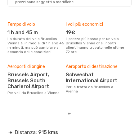
prezzi sono soggetti a modifiche.
VIE
- BRU
Tempo di volo
I voli più economici
Alt
1 h and 45 m
19€
ap
La durata del volo Bruxelles
Il prezzo più basso per un volo
I dati dei nostri clienti ci dicono
Vienna è, in media, di 1 h and 45
Bruxelles Vienna che i nostri
che 
m minuti, ma può cambiare a
clienti hanno trovato nelle ultime
viag
seconda delle condizioni.
72 ore
è ap
Aeroporti di origine
Aeroporto di destinazione
Pre
Brussels Airport,
Schwechat
12
Brussels South
International Airport
Con eDream, prezzo per un volo
Charleroi Airport
Per la tratta da Bruxelles a
da B
Vienna
Per voli da Bruxelles a Vienna
126 
prez
Distanza:
915 kms