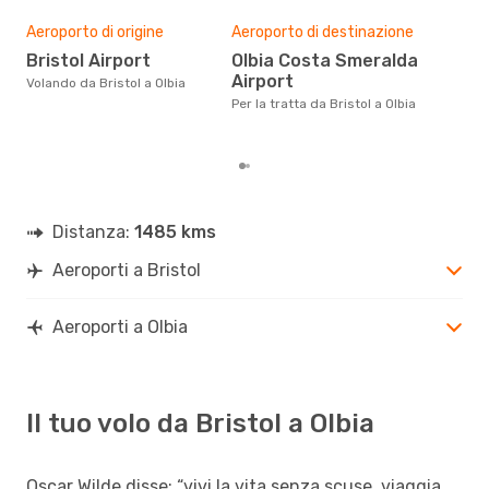
Pre
Aeroporto di origine
Aeroporto di destinazione
4
Bristol Airport
Olbia Costa Smeralda
Con eDream, prezzo per un volo
Airport
da B
Volando da Bristol a Olbia
calc
Per la tratta da Bristol a Olbia
degl
Distanza:
1485 kms
Aeroporti a Bristol
Aeroporti a Olbia
Il tuo volo da Bristol a Olbia
Oscar Wilde disse: “vivi la vita senza scuse, viaggia