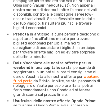
compagnie aeree che offrono voli da Bristol a
Olbia sono {​var.airlineRouteList}. Non appena il
nostro motore di ricerca ti offre l'elenco dei voli
disponibili, controlla le compagnie aeree low-
cost e tradizionali. Se sei flessibile con le date
del tuo viaggio, ti risulterà più facile trovare
biglietti economici.
Prenota in anticipo:
alcune persone decidono di
aspettare fino all'ultimo minuto per trovare
biglietti economici per Olbia, ma noi ti
consigliamo di acquistare i biglietti in anticipo
per trovare offerte migliori ed evitare sorprese
dell'ultimo minuto.
Dai un'occhiata alle nostre offerte per un
weekend in una capitale:
se stai pensando di
soggiornare in un hotel, allora ti consigliamo di
dare un'occhiata alle nostre offerte per
weekend
fuori porta
da Bristol. Inoltre, se stai pensando di
noleggiare un'auto per esplorare Italia, potrai
farlo comodamente con Opodo ed ottenere
grandi sconti sul prezzo finale.
Usufruisci delle nostre offerte Opodo Prime:
se ti iscrivi a Opodo Prime, avrai accesso a