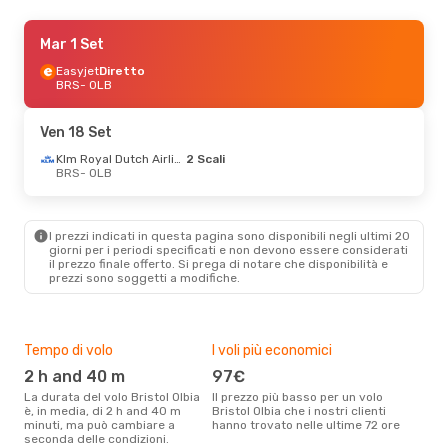
Gio 27 Ago
Mar 1 Set
- Mar 1 Set
Easyjet
Easyjet
Diretto
Diretto
BRS
BRS
- OLB
- OLB
Easyjet
Diretto
OLB
- BRS
Ven 18 Set
Ven 2 Ott
- Mar 6 Ott
Klm Royal Dutch Airlines
2 Scali
BRS
- OLB
Klm Royal Dutch Airlines
1 Scalo
BRS
- OLB
Klm Royal Dutch Airlines
I prezzi indicati in questa pagina sono disponibili negli ultimi 20
1 Scalo
giorni per i periodi specificati e non devono essere considerati
OLB
- BRS
il ​​prezzo finale offerto. Si prega di notare che disponibilità e
prezzi sono soggetti a modifiche.
Lun 14 Set
- Ven 18 Set
Klm Royal Dutch Airlines
2 Scali
BRS
- OLB
Tempo di volo
I voli più economici
Alt
Swiss International Air Lines
1 Scalo
2 h and 40 m
97€
a
OLB
- BRS
La durata del volo Bristol Olbia
Il prezzo più basso per un volo
I dati dei nostri clienti ci dicono
è, in media, di 2 h and 40 m
Bristol Olbia che i nostri clienti
che 
minuti, ma può cambiare a
hanno trovato nelle ultime 72 ore
viag
seconda delle condizioni.
ago