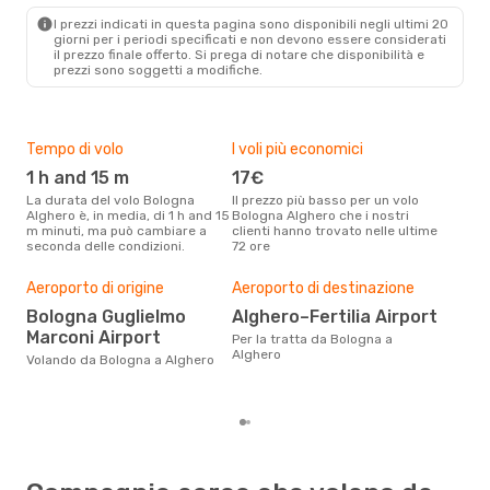
AHO
- BLQ
I prezzi indicati in questa pagina sono disponibili negli ultimi 20
giorni per i periodi specificati e non devono essere considerati
il ​​prezzo finale offerto. Si prega di notare che disponibilità e
prezzi sono soggetti a modifiche.
Tempo di volo
I voli più economici
Alt
1 h and 15 m
17€
ap
La durata del volo Bologna
Il prezzo più basso per un volo
I dati dei nostri clienti ci dicono
Alghero è, in media, di 1 h and 15
Bologna Alghero che i nostri
che 
m minuti, ma può cambiare a
clienti hanno trovato nelle ultime
viag
seconda delle condizioni.
72 ore
è ap
Pre
Aeroporto di origine
Aeroporto di destinazione
97
Bologna Guglielmo
Alghero–Fertilia Airport
Con eDream, prezzo per un volo
Marconi Airport
da B
Per la tratta da Bologna a
€ ca
Alghero
Volando da Bologna a Alghero
degl