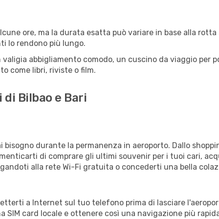
lcune ore, ma la durata esatta può variare in base alla rotta sc
ti lo rendono più lungo.
 valigia abbigliamento comodo, un cuscino da viaggio per poter
 come libri, riviste o film.
 di Bilbao e Bari
vrai bisogno durante la permanenza in aeroporto. Dallo shoppin
enticarti di comprare gli ultimi souvenir per i tuoi cari, acq
gandoti alla rete Wi-Fi gratuita o concederti una bella colaz
netterti a Internet sul tuo telefono prima di lasciare l'aeropo
a SIM card locale e ottenere così una navigazione più rapida