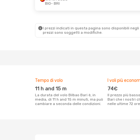
BIO
- BRI
Ven 2 Ott
- Lun 5 Ott
Sab 17 Ott
- Dom
Iberia
1 Scalo
Iberia
1 Scalo
BIO
- BRI
BIO
- BRI
Vueling
1 Scalo
Eurowings
1 Scal
BRI
- BIO
BRI
- BIO
I prezzi indicati in questa pagina sono disponibili negli 
prezzi sono soggetti a modifiche.
Tempo di volo
I voli più econom
11 h and 15 m
74€
La durata del volo Bilbao Bari è, in
Il prezzo più basso per un volo Bilbao
media, di 11 h and 15 m minuti, ma può
Bari che i nostri c
cambiare a seconda delle condizioni.
nelle ultime 72 ore