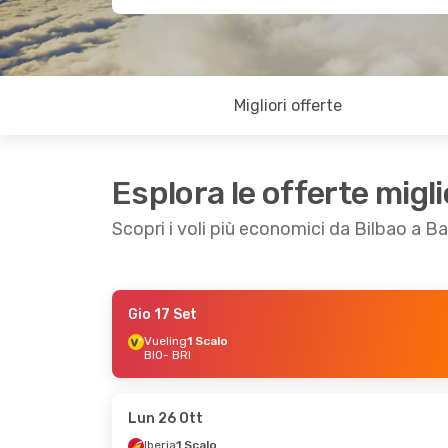
Migliori offerte
Esplora le offerte migli
Scopri i voli più economici da Bilbao a Ba
Gio 17 Set
Sab 19 Set
- Mar 22 Set
Lun 31 Ago
- Ven
Vueling
1 Scalo
BIO
- BRI
Vueling
1 Scalo
Volotea
Diretto
BIO
- BRI
BIO
- BRI
Vueling
1 Scalo
Volotea
Diretto
BRI
- BIO
BRI
- BIO
Lun 26 Ott
Iberia
1 Scalo