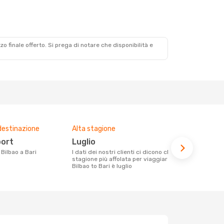
zzo finale offerto. Si prega di notare che disponibilità e
destinazione
Alta stagione
Compagnie 
voli su que
port
luglio
Volotea
a Bilbao a Bari
I dati dei nostri clienti ci dicono che la
stagione più affolata per viaggiare da
Le compagnie aeree con voli per la
Bilbao to Bari è luglio
tratta Bilbao