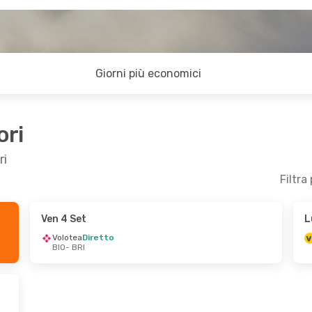
Giorni più economici
ori
ri
Filtra
Ven 4 Set
L
 4 Set
Dom 13 Set
- Gio 17 Set
Volotea
Diretto
BIO
- BRI
Vueling
1 Scalo
BIO
- BRI
Vueling
1 Scalo
BRI
- BIO