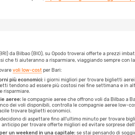
I) da Bilbao (BIO), su Opodo troverai offerte a prezzi imbattibi
ssi che ti aiuteranno a risparmiare, viaggiando sempre con 
rovare
voli low-cost
per Bari:
orni più economici:
i giorni migliori per trovare biglietti aer
lietti tendono ad essere più costosi nei fine settimana e in a
e risparmiare.
ie aeree:
le compagnie aeree che offrono voli da Bilbao a Bar
lenco dei voli disponibili, controlla le compagnie aeree low-cost
acile trovare biglietti economici.
ecidono di aspettare fino all'ultimo minuto per trovare bigli
n anticipo per trovare offerte migliori ed evitare sorprese del
 per un weekend in una capitale:
se stai pensando di soggior