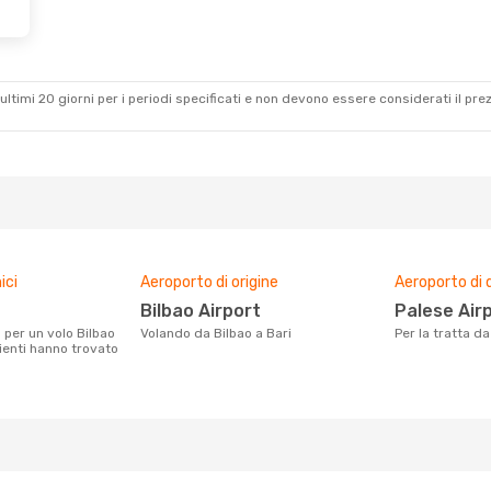
 18 Ott
o
ultimi 20 giorni per i periodi specificati e non devono essere considerati il ​​pre
ici
Aeroporto di origine
Aeroporto di 
Bilbao Airport
Palese Air
Volando da Bilbao a Bari
Per la tratta d
lienti hanno trovato