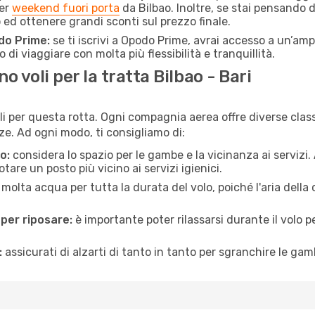
per
weekend fuori porta
da Bilbao. Inoltre, se stai pensando d
d ottenere grandi sconti sul prezzo finale.
do Prime:
se ti iscrivi a Opodo Prime, avrai accesso a un’ampi
 di viaggiare con molta più flessibilità e tranquillità.
 voli per la tratta Bilbao - Bari
li per questa rotta. Ogni compagnia aerea offre diverse class
e. Ad ogni modo, ti consigliamo di:
o:
considera lo spazio per le gambe e la vicinanza ai servizi
re un posto più vicino ai servizi igienici.
 molta acqua per tutta la durata del volo, poiché l'aria dell
 per riposare:
è importante poter rilassarsi durante il volo 
:
assicurati di alzarti di tanto in tanto per sgranchire le ga