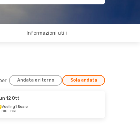
Informazioni utili
 per
Andata e ritorno
Sola andata
un 12 Ott
Vueling
1 Scalo
BIO
- BRI