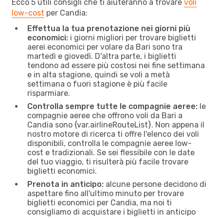
Ecco 5 utili consigli che ti aiuteranno a trovare
voli
low-cost
per Candia:
Effettua la tua prenotazione nei giorni più
economici:
i giorni migliori per trovare biglietti
aerei economici per volare da Bari sono tra
martedì e giovedì. D'altra parte, i biglietti
tendono ad essere più costosi nei fine settimana
e in alta stagione, quindi se voli a metà
settimana o fuori stagione è più facile
risparmiare.
Controlla sempre tutte le compagnie aeree:
le
compagnie aeree che offrono voli da Bari a
Candia sono {​var.airlineRouteList}. Non appena il
nostro motore di ricerca ti offre l'elenco dei voli
disponibili, controlla le compagnie aeree low-
cost e tradizionali. Se sei flessibile con le date
del tuo viaggio, ti risulterà più facile trovare
biglietti economici.
Prenota in anticipo:
alcune persone decidono di
aspettare fino all'ultimo minuto per trovare
biglietti economici per Candia, ma noi ti
consigliamo di acquistare i biglietti in anticipo