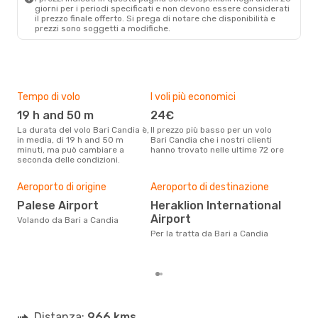
giorni per i periodi specificati e non devono essere considerati
il ​​prezzo finale offerto. Si prega di notare che disponibilità e
prezzi sono soggetti a modifiche.
Tempo di volo
I voli più economici
Alt
19 h and 50 m
24€
ap
La durata del volo Bari Candia è,
Il prezzo più basso per un volo
I dati dei nostri clienti ci dicono
in media, di 19 h and 50 m
Bari Candia che i nostri clienti
che 
minuti, ma può cambiare a
hanno trovato nelle ultime 72 ore
viag
seconda delle condizioni.
apri
Pre
Aeroporto di origine
Aeroporto di destinazione
4
Palese Airport
Heraklion International
Con eDream, prezzo per un volo
Airport
da B
Volando da Bari a Candia
calc
Per la tratta da Bari a Candia
degl
Distanza:
966 kms