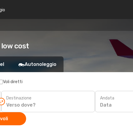
gio
 low cost
el
Autonoleggio
Voli diretti
Destinazione
Andata
Data
voli