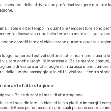
ia a seconda delle attività che preferisci svolgere durante 
agione.
ama il sole e il bel tempo, in quanto le temperature sono per
icemente rilassarsi su una bella terrazza mentre si gusta u
 anche approfittare del cielo sereno durante questa stagione
uogo numerosi festival culturali, che incarnano a pieno le tr
i visitare anche luoghi di interesse di Baise mentro comuni,
sigliamo di visitare anche luoghi di interesse meno comuni, 
i delle lunghe passeggiate in città, visitare il centro storic
se durante l'alta stagione
olgere a Baise durante i mesi di alta stagione:
aise e i suoi dintorni in bicicletta o a piedi, e immergiti co
rismo di Baise per conoscere i principali percorsi escursionistic