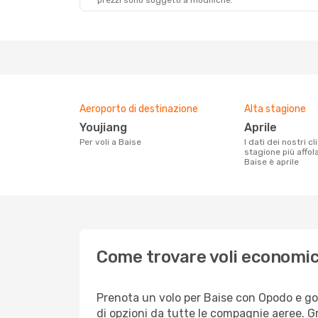
prezzi sono soggetti a modifiche.
Aeroporto di destinazione
Alta stagione
Youjiang
aprile
Per voli a Baise
I dati dei nostri clienti ci dicono che la
stagione più affol
Baise è aprile
Come trovare voli economic
Prenota un volo per Baise con Opodo e god
di opzioni da tutte le compagnie aeree. G