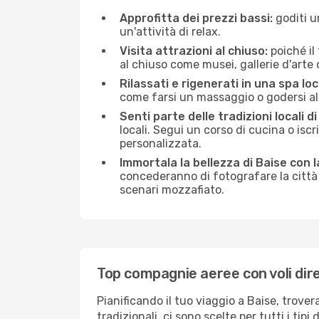
Approfitta dei prezzi bassi:
goditi u
un'attività di relax.
Visita attrazioni al chiuso:
poiché il
al chiuso come musei, gallerie d'arte o 
Rilassati e rigenerati in una spa loc
come farsi un massaggio o godersi alc
Senti parte delle tradizioni locali di
locali. Segui un corso di cucina o iscr
personalizzata.
Immortala la bellezza di Baise con 
concederanno di fotografare la città 
scenari mozzafiato.
Top compagnie aeree con voli dire
Pianificando il tuo viaggio a Baise, trove
tradizionali, ci sono scelte per tutti i ti