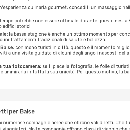
n'esperienza culinaria gourmet, concediti un massaggio nell’
 tempo potrebbe non essere ottimale durante questi mesi a Ba
edifici storici.
ale:
la bassa stagione è anche un ottimo momento per conceder
uni trattamenti tradizionali di salute e bellezza.
 Baise:
con meno turisti in città, questo è il momento miglior
iviti a una visita guidata di alcuni degli angoli nascosti dell
la tua fotocamera:
se ti piace la fotografia, le folle di turis
e ammirarla in tutta la sua unicità. Per questo motivo, la b
tti per Baise
rai numerose compagnie aeree che offrono voli diretti. Che tu
pi di viaggiatori. Molte compagnie offrono classi di viaggio ch