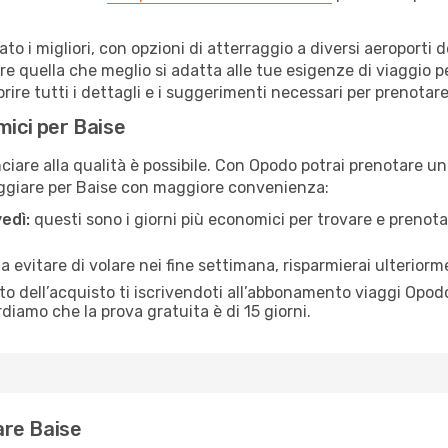
nato i migliori, con opzioni di atterraggio a diversi aeroporti
e quella che meglio si adatta alle tue esigenze di viaggio p
re tutti i dettagli e i suggerimenti necessari per prenotare i
mici per Baise
are alla qualità è possibile. Con Opodo potrai prenotare un 
aggiare per Baise con maggiore convenienza:
edì:
questi sono i giorni più economici per trovare e prenotar
 a evitare di volare nei fine settimana, risparmierai ulteriorm
 dell’acquisto ti iscrivendoti all’abbonamento viaggi Opodo
ordiamo che la prova gratuita è di 15 giorni.
tare Baise