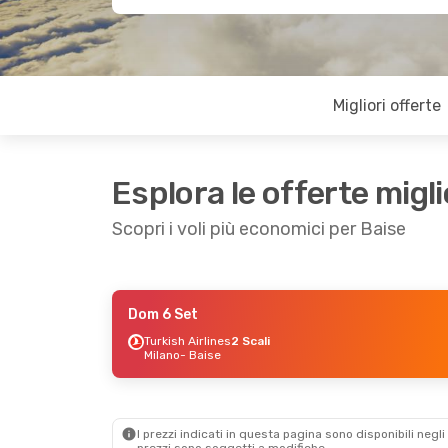
Migliori offerte
Esplora le offerte migli
Scopri i voli più economici per Baise
Dom 6 Set
Mar 8 Set
- Mar 15 Set
Turkish Airlines
2 Scali
Milano
- Baise
Emirates
2 Scali
Venezia
- Baise
China Southern Airlines
2 Scali
Baise
- Venezia
I prezzi indicati in questa pagina sono disponibili negli 