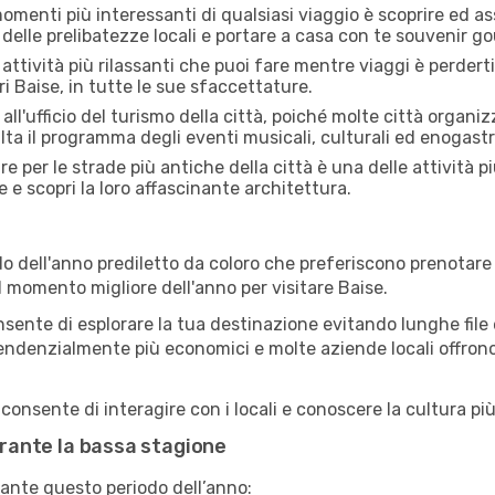
menti più interessanti di qualsiasi viaggio è scoprire ed as
 delle prelibatezze locali e portare a casa con te souvenir g
attività più rilassanti che puoi fare mentre viaggi è perderti
i Baise, in tutte le sue sfaccettature.
all'ufficio del turismo della città, poiché molte città organiz
lta il programma degli eventi musicali, culturali ed enogas
e per le strade più antiche della città è una delle attività p
e e scopri la loro affascinante architettura.
o dell'anno prediletto da coloro che preferiscono prenotare v
il momento migliore dell'anno per visitare Baise.
sente di esplorare la tua destinazione evitando lunghe file e
ono tendenzialmente più economici e molte aziende locali offron
consente di interagire con i locali e conoscere la cultura più
durante la bassa stagione
ante questo periodo dell’anno: