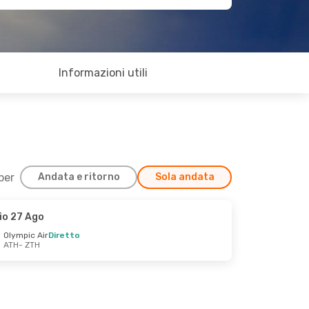
Informazioni utili
 per
Andata e ritorno
Sola andata
io 27 Ago
Olympic Air
Diretto
ATH
- ZTH