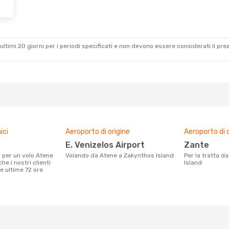
ab 17 Ott
s
Diretto
s
Diretto
ultimi 20 giorni per i periodi specificati e non devono essere considerati il ​​pre
ici
Aeroporto di origine
Aeroporto di 
E. Venizelos Airport
Zante
Volando da Atene a Zakynthos Island
Per la tratta da Atene a Zakynthos
he i nostri clienti
Island
e ultime 72 ore