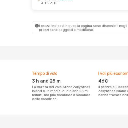
ATH
- ZTH
Dom 6 Set
- Gio 17 Set
Mer 14 Ott
- S
Sky Express
Diretto
Aegean Airline
ATH
- ZTH
ATH
- ZTH
Aegean Airlines
Diretto
Aegean Airline
ZTH
- ATH
ZTH
- ATH
I prezzi indicati in questa pagina sono disponibili negli 
prezzi sono soggetti a modifiche.
Tempo di volo
I voli più econom
3 h and 25 m
46€
La durata del volo Atene Zakynthos
Il prezzo più basso per un volo Atene
Island è, in media, di 3 h and 25 m
Zakynthos Island c
minuti, ma può cambiare a seconda
hanno trovato nell
delle condizioni.