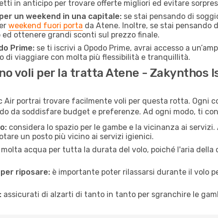
ietti in anticipo per trovare offerte migliori ed evitare sorpre
 per un weekend in una capitale:
se stai pensando di soggior
per
weekend fuori porta
da Atene. Inoltre, se stai pensando d
d ottenere grandi sconti sul prezzo finale.
do Prime:
se ti iscrivi a Opodo Prime, avrai accesso a un’ampi
 di viaggiare con molta più flessibilità e tranquillità.
 voli per la tratta Atene - Zakynthos I
Air portrai trovare facilmente voli per questa rotta. Ogni c
odo da soddisfare budget e preferenze. Ad ogni modo, ti con
o:
considera lo spazio per le gambe e la vicinanza ai servizi
re un posto più vicino ai servizi igienici.
 molta acqua per tutta la durata del volo, poiché l'aria dell
 per riposare:
è importante poter rilassarsi durante il volo 
:
assicurati di alzarti di tanto in tanto per sgranchire le ga