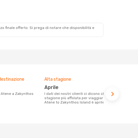
zzo finale offerto. Si prega di notare che disponibilità e
destinazione
Alta stagione
Compagnie 
voli su que
aprile
Olympic Air, Sky Express,
I dati dei nostri clienti ci dicono che la
Aegean A
stagione più affolata per viaggiare da
Atene to Zakynthos Island è aprile
Le compagnie aeree con voli per la
tratta Atene