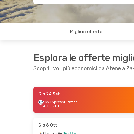
Migliori offerte
Esplora le offerte migli
Scopri i voli più economici da Atene a Z
Gio 24 Set
Gio 27 Ago
- Dom 30 Ago
Dom 4 Ott
- Do
Sky Express
Diretto
ATH
- ZTH
Aegean Airlines
Diretto
Aegean Airline
ATH
- ZTH
ATH
- ZTH
Aegean Airlines
Diretto
Aegean Airline
ZTH
- ATH
ZTH
- ATH
Gio 8 Ott
Olympic Air
Diretto