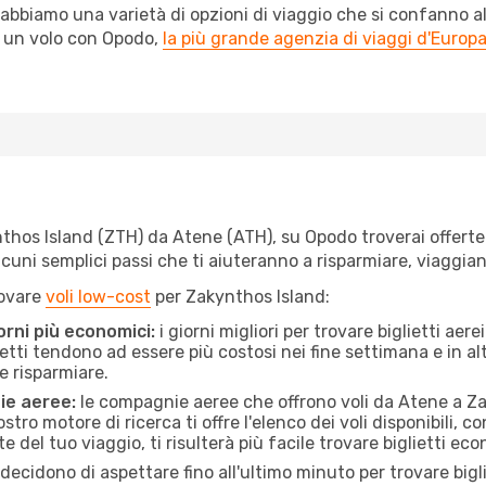
abbiamo una varietà di opzioni di viaggio che si confanno al
l un volo con Opodo,
la più grande agenzia di viaggi d'Europ
hos Island (ZTH) da Atene (ATH), su Opodo troverai offerte a 
e alcuni semplici passi che ti aiuteranno a risparmiare, viag
rovare
voli low-cost
per Zakynthos Island:
orni più economici:
i giorni migliori per trovare biglietti ae
lietti tendono ad essere più costosi nei fine settimana e in a
e risparmiare.
ie aeree:
le compagnie aeree che offrono voli da Atene a Za
stro motore di ricerca ti offre l'elenco dei voli disponibili,
ate del tuo viaggio, ti risulterà più facile trovare biglietti eco
ecidono di aspettare fino all'ultimo minuto per trovare big