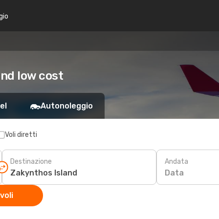
gio
and low cost
el
Autonoleggio
Voli diretti
Destinazione
Andata
Data
voli