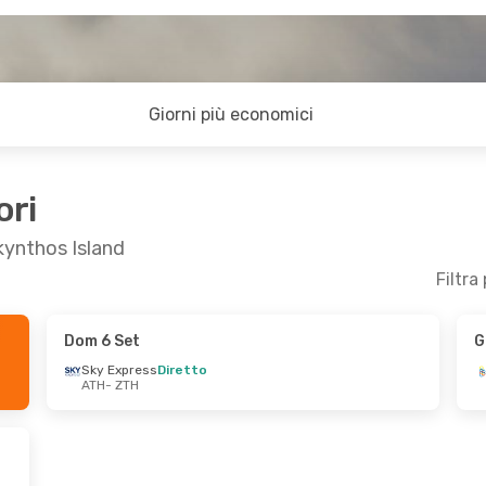
Giorni più economici
ori
akynthos Island
Filtra
Dom 6 Set
G
m 11 Ott
Dom 20 Set
- Ven 25 Set
Sky Express
Diretto
ATH
- ZTH
s
Diretto
Sky Express
Diretto
ATH
- ZTH
s
Diretto
Sky Express
Diretto
ZTH
- ATH