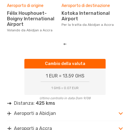
Pre
Aeroporto di origine
Aeroporto di destinazione
2
Félix Houphouet-
Kotoka International
Con eDream, prezzo per un volo
Boigny International
Airport
da A
Airport
Per la tratta da Abidjan a Accra
€ ca
degl
Volando da Abidjan a Accra
Cambio della valuta
1 EUR = 13.59 GHS
1 GHS = 0.07 EUR
Ultimo controllo in data Dom 9/08
Distanza:
425 kms
Aeroporti a Abidjan
Aeroporti a Accra