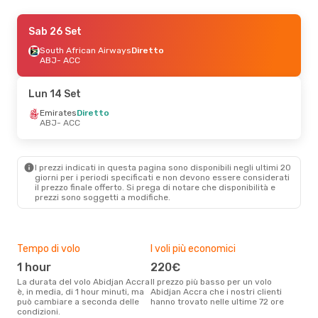
Sab 5 Set
Sab 26 Set
- Dom 6 Set
Emirates
South African Airways
Diretto
Diretto
ABJ
ABJ
- ACC
- ACC
Emirates
Diretto
ACC
- ABJ
Lun 14 Set
Emirates
Diretto
ABJ
- ACC
I prezzi indicati in questa pagina sono disponibili negli ultimi 20
giorni per i periodi specificati e non devono essere considerati
il ​​prezzo finale offerto. Si prega di notare che disponibilità e
prezzi sono soggetti a modifiche.
Tempo di volo
I voli più economici
Alt
1 hour
220€
ap
La durata del volo Abidjan Accra
Il prezzo più basso per un volo
I dati dei nostri clienti ci dicono
è, in media, di 1 hour minuti, ma
Abidjan Accra che i nostri clienti
che 
può cambiare a seconda delle
hanno trovato nelle ultime 72 ore
viag
condizioni.
apri