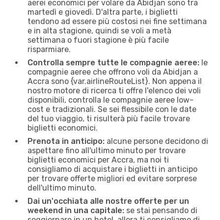
aerei economici per volare da Abidjan sono tra
martedì e giovedì. D'altra parte, i biglietti
tendono ad essere più costosi nei fine settimana
e in alta stagione, quindi se voli a metà
settimana o fuori stagione è più facile
risparmiare.
Controlla sempre tutte le compagnie aeree:
le
compagnie aeree che offrono voli da Abidjan a
Accra sono {​var.airlineRouteList}. Non appena il
nostro motore di ricerca ti offre l'elenco dei voli
disponibili, controlla le compagnie aeree low-
cost e tradizionali. Se sei flessibile con le date
del tuo viaggio, ti risulterà più facile trovare
biglietti economici.
Prenota in anticipo:
alcune persone decidono di
aspettare fino all'ultimo minuto per trovare
biglietti economici per Accra, ma noi ti
consigliamo di acquistare i biglietti in anticipo
per trovare offerte migliori ed evitare sorprese
dell'ultimo minuto.
Dai un'occhiata alle nostre offerte per un
weekend in una capitale:
se stai pensando di
soggiornare in un hotel, allora ti consigliamo di