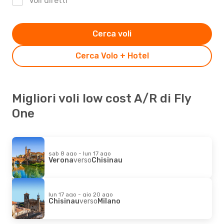
Voli diretti
Cerca voli
Cerca Volo + Hotel
Migliori voli low cost A/R di Fly
One
sab 8 ago - lun 17 ago
Verona
verso
Chisinau
lun 17 ago - gio 20 ago
Chisinau
verso
Milano