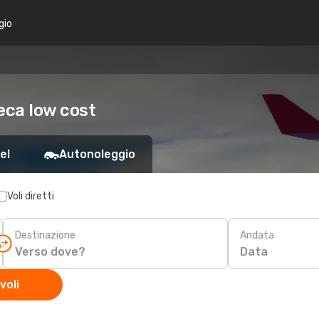
gio
eca low cost
el
Autonoleggio
Voli diretti
Destinazione
Andata
Data
voli