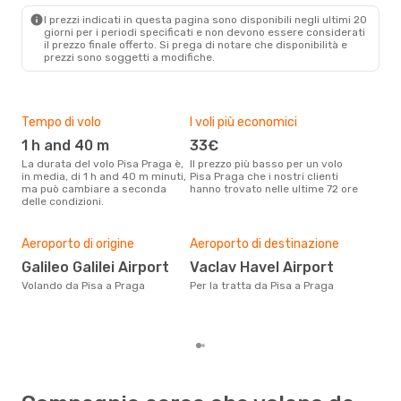
PRG
- PSA
I prezzi indicati in questa pagina sono disponibili negli ultimi 20
giorni per i periodi specificati e non devono essere considerati
il ​​prezzo finale offerto. Si prega di notare che disponibilità e
prezzi sono soggetti a modifiche.
Tempo di volo
I voli più economici
Alt
1 h and 40 m
33€
ap
La durata del volo Pisa Praga è,
Il prezzo più basso per un volo
I dati dei nostri clienti ci dicono
in media, di 1 h and 40 m minuti,
Pisa Praga che i nostri clienti
che 
ma può cambiare a seconda
hanno trovato nelle ultime 72 ore
viag
delle condizioni.
apri
Pre
16
Aeroporto di origine
Aeroporto di destinazione
Con eDream, prezzo per un volo
Galileo Galilei Airport
Vaclav Havel Airport
da P
Volando da Pisa a Praga
Per la tratta da Pisa a Praga
calc
degl