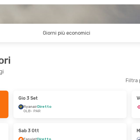
Giorni più economici
ori
gi
Filtra
Gio 3 Set
V
om 11 Ott
Gio 24 Set
- Gio 24 Set
Ryanair
Diretto
OLB
- PAR
o
Ryanair
Diretto
OLB
- PAR
nce
Diretto
Ryanair
Diretto
PAR
- OLB
Sab 3 Ott
M
Easyjet
Diretto