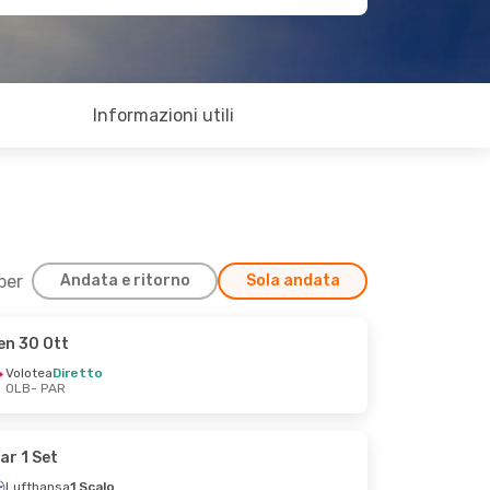
Informazioni utili
 per
Andata e ritorno
Sola andata
en 30 Ott
Volotea
Diretto
OLB
- PAR
ar 1 Set
Lufthansa
1 Scalo