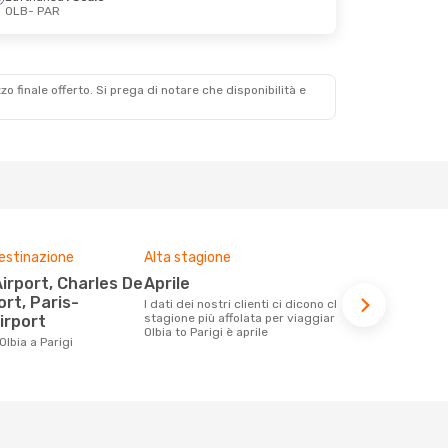
OLB
- PAR
zzo finale offerto. Si prega di notare che disponibilità e
destinazione
Alta stagione
Compagnie 
voli su que
aprile
Volotea, Transavia France,
ort, Paris-
I dati dei nostri clienti ci dicono che la
Easyjet
stagione più affolata per viaggiare da
irport
Olbia to Parigi è aprile
Le compagnie aeree con voli per la
Olbia a Parigi
tratta Olbia 