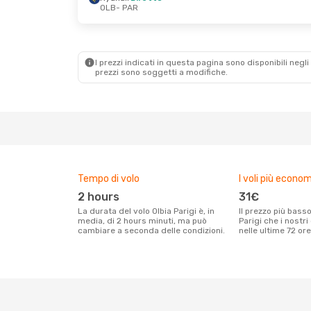
OLB
- PAR
Sab 12 Set
- Dom 13 Set
Ven 2 Ott
- Ven
Transavia France
Diretto
Transavia Fra
OLB
- PAR
OLB
- PAR
Transavia France
Diretto
Transavia Fra
PAR
- OLB
PAR
- OLB
I prezzi indicati in questa pagina sono disponibili negli 
prezzi sono soggetti a modifiche.
Tempo di volo
I voli più econom
2 hours
31€
La durata del volo Olbia Parigi è, in
Il prezzo più basso per un volo Olbia
media, di 2 hours minuti, ma può
Parigi che i nostri
cambiare a seconda delle condizioni.
nelle ultime 72 ore