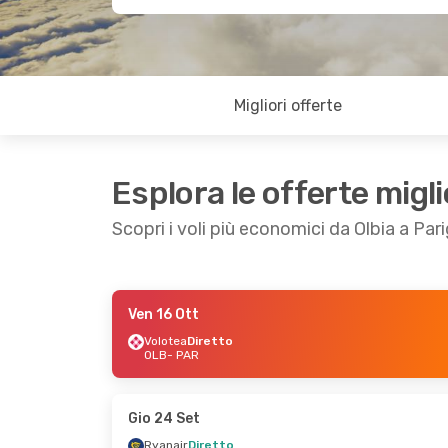
Migliori offerte
Esplora le offerte migli
Scopri i voli più economici da Olbia a Pari
Ven 16 Ott
Ven 23 Ott
- Sab 31 Ott
Sab 10 Ott
- D
Volotea
Diretto
OLB
- PAR
Volotea
Diretto
Easyjet
Dirett
OLB
- PAR
OLB
- PAR
Transavia France
Diretto
Transavia Fra
PAR
- OLB
PAR
- OLB
Gio 24 Set
Ryanair
Diretto