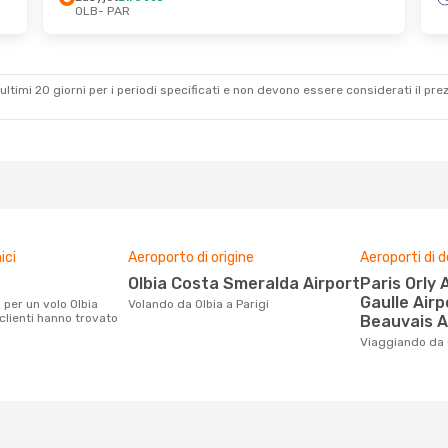
OLB
- PAR
 2 Ott
Gio 27 Ago
- Dom 30 Ago
nce
Diretto
Eurowings
1 Scalo
OLB
- PAR
nce
Diretto
Ryanair
Diretto
PAR
- OLB
ultimi 20 giorni per i periodi specificati e non devono essere considerati il ​​pre
ici
Aeroporto di origine
Aeroporti di 
Olbia Costa Smeralda Airport
Paris Orly Airport, Charles De
Gaulle Airp
Volando da Olbia a Parigi
 clienti hanno trovato
Beauvais A
Viaggiando da 