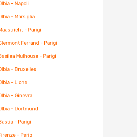
Olbia - Napoli
Olbia - Marsiglia
 Maastricht - Parigi
 Clermont Ferrand - Parigi
 Basilea Mulhouse - Parigi
 Olbia - Bruxelles
Olbia - Lione
 Olbia - Ginevra
 Olbia - Dortmund
Bastia - Parigi
Firenze - Parigi