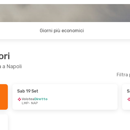
Giorni più economici
ori
 a Napoli
Filtra
Sab 19 Set
S
b 26 Set
Volotea
Diretto
LMP
- NAP