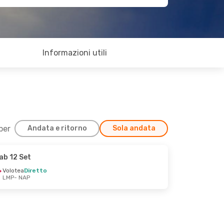
Informazioni utili
 per
Andata e ritorno
Sola andata
ab 12 Set
Volotea
Diretto
LMP
- NAP