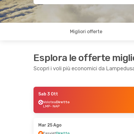
Migliori offerte
Esplora le offerte migli
Scopri i voli più economici da Lampedusa
Sab 3 Ott
Mer 26 Ago
- Ven 28 Ago
Sab 19 Set
- Sa
Volotea
Diretto
LMP
- NAP
ITA Airways
1 Scalo
Volotea
Diretto
LMP
- NAP
LMP
- NAP
ITA Airways
1 Scalo
Volotea
Diretto
NAP
- LMP
NAP
- LMP
Mar 25 Ago
Easyjet
Diretto