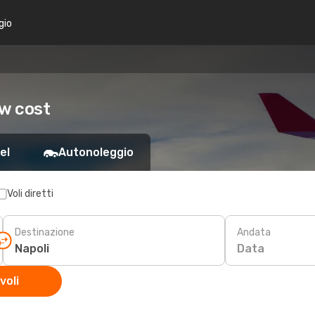
gio
ow cost
el
Autonoleggio
Voli diretti
Destinazione
Andata
Data
voli