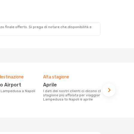
zzo finale offerto. Si prega di notare che disponibilità e
destinazione
Alta stagione
Compagnie 
voli su que
no Airport
aprile
Easyjet,
da Lampedusa a Napoli
I dati dei nostri clienti ci dicono che la
stagione più affolata per viaggiare da
Le compagnie aeree con voli per la
Lampedusa to Napoli è aprile
tratta Lamp