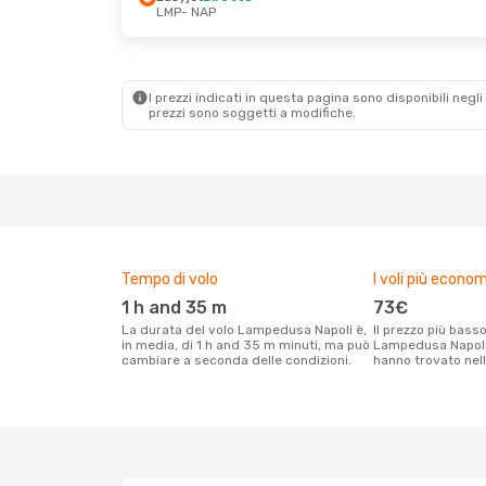
LMP
- NAP
I prezzi indicati in questa pagina sono disponibili negli 
prezzi sono soggetti a modifiche.
Tempo di volo
I voli più econom
1 h and 35 m
73€
La durata del volo Lampedusa Napoli è,
Il prezzo più basso per un volo
in media, di 1 h and 35 m minuti, ma può
Lampedusa Napoli c
cambiare a seconda delle condizioni.
hanno trovato nell