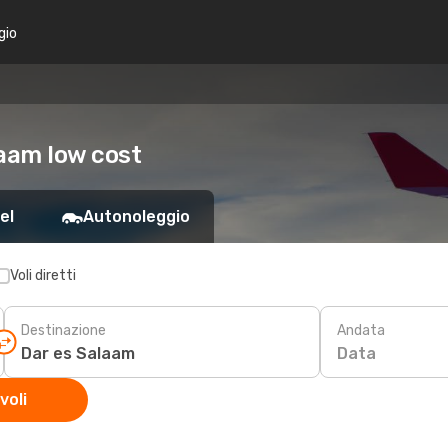
gio
laam low cost
el
Autonoleggio
Voli diretti
Destinazione
Andata
Data
voli