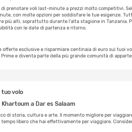
à di prenotare voli last-minute a prezzi molto competitivi. 
ute, con molte opzioni per soddisfare le tue esigenze. Tutt
 più alti, soprattutto durante l’alta stagione in Tanzania. P
bilità con le date di partenza e ritorno.
erte esclusive e risparmiare centinaia di euro sui tuoi voli,
o Prime e diventa parte della più grande comunità di appart
 tuo volo
a Khartoum a Dar es Salaam
co di storia, cultura e arte. Il momento migliore per viaggiar
tempo libero che hai effettivamente per viaggiare. Considera 