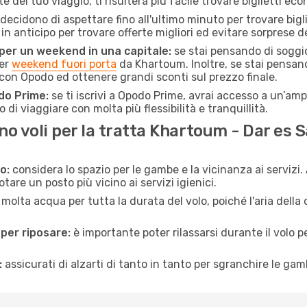
ate del tuo viaggio, ti risulterà più facile trovare biglietti eco
ecidono di aspettare fino all'ultimo minuto per trovare bigl
i in anticipo per trovare offerte migliori ed evitare sorprese d
 per un weekend in una capitale:
se stai pensando di soggior
per
weekend fuori porta
da Khartoum. Inoltre, se stai pensan
on Opodo ed ottenere grandi sconti sul prezzo finale.
do Prime:
se ti iscrivi a Opodo Prime, avrai accesso a un’ampi
 di viaggiare con molta più flessibilità e tranquillità.
o voli per la tratta Khartoum - Dar es 
o:
considera lo spazio per le gambe e la vicinanza ai servizi
re un posto più vicino ai servizi igienici.
 molta acqua per tutta la durata del volo, poiché l'aria dell
 per riposare:
è importante poter rilassarsi durante il volo 
:
assicurati di alzarti di tanto in tanto per sgranchire le ga