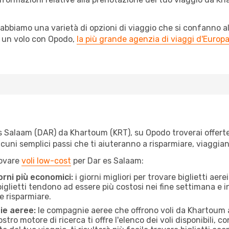
abbiamo una varietà di opzioni di viaggio che si confanno al
l un volo con Opodo,
la più grande agenzia di viaggi d'Europ
 Salaam (DAR) da Khartoum (KRT), su Opodo troverai offerte a 
e alcuni semplici passi che ti aiuteranno a risparmiare, viag
rovare
voli low-cost
per Dar es Salaam:
orni più economici:
i giorni migliori per trovare biglietti a
 biglietti tendono ad essere più costosi nei fine settimana e i
e risparmiare.
ie aeree:
le compagnie aeree che offrono voli da Khartoum a
stro motore di ricerca ti offre l'elenco dei voli disponibili,