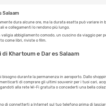
es Salaam
amente dura alcune ore, ma la durata esatta può variare in bas
scali e collegamenti lo rendono più lungo.
 valigia abbigliamento comodo, un cuscino da viaggio per poter
 come libri, riviste o film.
i di Khartoum e Dar es Salaam
vrai bisogno durante la permanenza in aeroporto. Dallo shoppin
enticarti di comprare gli ultimi souvenir per i tuoi cari, acq
gandoti alla rete Wi-Fi gratuita o concederti una bella colaz
mo di connetterti a Internet sul tuo telefono prima di lasciar