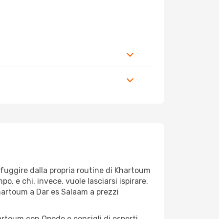
r fuggire dalla propria routine di Khartoum
, e chi, invece, vuole lasciarsi ispirare.
Khartoum a Dar es Salaam a prezzi
artoum con Opodo e consigli di esperti