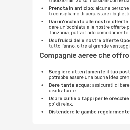
tradizionali. Se sei flessibile con le d
Prenota in anticipo:
alcune persone d
ti consigliamo di acquistare i bigliett
Dai un'occhiata alle nostre offerte
dare un'occhiata alle nostre offerte 
Tanzania, potrai farlo comodamente c
Usufruisci delle nostre offerte Opo
tutto l'anno, oltre al grande vantaggio
Compagnie aeree che offron
Scegliere attentamente il tuo post
potrebbe essere una buona idea prenota
Bere tanta acqua:
assicurati di bere
disidratante.
Usare cuffie o tappi per le orecchie
po’ di relax.
Distendere le gambe regolarmente