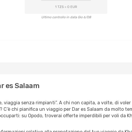
1 TZS = 0 EUR
Ultimo controllo in data Gio 6/08
ar es Salaam
e, viaggia senza rimpianti”. A chi non capita, a volte, di vole
 C’è chi pianifica un viaggio per Dar es Salaam da molto tempo
ccuparti: su Opodo, troverai offerte imperdibili per voli da 
informazioni relative alla prenotazione del tuo viaggio da Kh