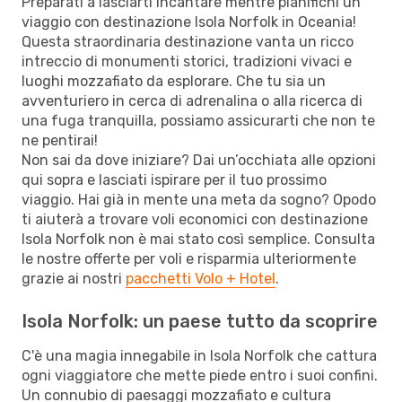
Preparati a lasciarti incantare mentre pianifichi un
viaggio con destinazione Isola Norfolk in Oceania!
Questa straordinaria destinazione vanta un ricco
intreccio di monumenti storici, tradizioni vivaci e
luoghi mozzafiato da esplorare. Che tu sia un
avventuriero in cerca di adrenalina o alla ricerca di
una fuga tranquilla, possiamo assicurarti che non te
ne pentirai!
Non sai da dove iniziare? Dai un’occhiata alle opzioni
qui sopra e lasciati ispirare per il tuo prossimo
viaggio. Hai già in mente una meta da sogno? Opodo
ti aiuterà a trovare voli economici con destinazione
Isola Norfolk non è mai stato così semplice. Consulta
le nostre offerte per voli e risparmia ulteriormente
grazie ai nostri
pacchetti Volo + Hotel
.
Isola Norfolk: un paese tutto da scoprire
C'è una magia innegabile in Isola Norfolk che cattura
ogni viaggiatore che mette piede entro i suoi confini.
Un connubio di paesaggi mozzafiato e cultura