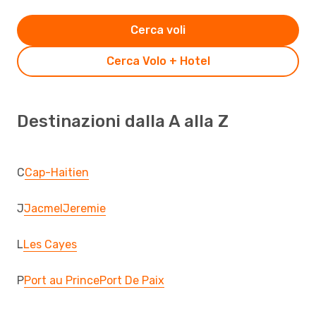
Cerca voli
Cerca Volo + Hotel
Destinazioni dalla A alla Z
C
Cap-Haitien
J
Jacmel
Jeremie
L
Les Cayes
P
Port au Prince
Port De Paix