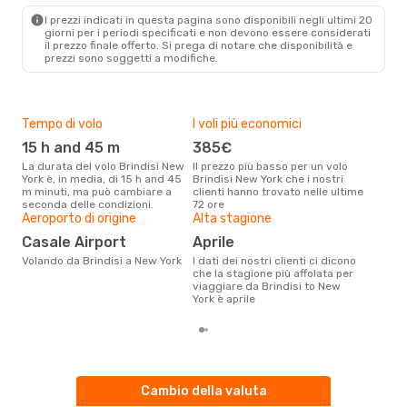
NYC
- BDS
I prezzi indicati in questa pagina sono disponibili negli ultimi 20
giorni per i periodi specificati e non devono essere considerati
il ​​prezzo finale offerto. Si prega di notare che disponibilità e
prezzi sono soggetti a modifiche.
Tempo di volo
I voli più economici
Pre
15 h and 45 m
385€
6
La durata del volo Brindisi New
Il prezzo più basso per un volo
Con eDream, prezzo per un volo
York è, in media, di 15 h and 45
Brindisi New York che i nostri
da B
m minuti, ma può cambiare a
clienti hanno trovato nelle ultime
647 
seconda delle condizioni.
72 ore
prez
Aeroporto di origine
Alta stagione
Casale Airport
aprile
Volando da Brindisi a New York
I dati dei nostri clienti ci dicono
che la stagione più affolata per
viaggiare da Brindisi to New
York è aprile
Cambio della valuta